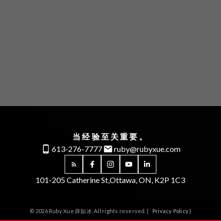
2023年5月上升0.8%。更全面的年初至今平均价格为
679,862加元，比2023年前五个月上升1.8%。 2024年
5月的房屋销售总金额为10.6亿加元，比2023年同期下
降8.5%。
OREB警告说，平均销售价格可以用于建立长
期趋势，但不应作为特定物业价值增加或减少的指标。
平均销售价格的计算基于所有售出物业的总金额。价格
因社区而异。
数据分析 – 库存与新上市
新上市数量比
2023年5月增加了26.2%。2024年5月有3,034个新的
住宅上市。新上市数量比五年平均水平高出23.2%，比
十年平均水平高出10.2%。 2024年5月底的活跃住宅上
当经验至关重要。
市数量为3,552套，比2023年5月增加了59.4%。活跃
613-276-7777
ruby@rubyxue.com
上市数量比五年平均水平高出72.2%，比十年平均水平
低2.9%。 2024年5月底的库存月数为2.3个月，高于
2023年5月的1.3个月。库存月数是指按当前的销售活动
101-205 Catherine St,
Ottawa, ON, K2P 1C3
渥太华最值得信赖的房产经纪人
这些数字对您意味着什
率售出现有库存所需的月份数。
（数据来源：渥太华地
产局OREB)
么？
© 2026 Ruby Xue 薛如冰. All rights reserved. |
Privacy Policy
|