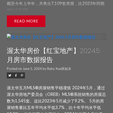
截至今年上半年，共售出7,109套房屋，比2023年同期
综合基准价格为648,900加元，比2023年7月增长了
增长了4.2%。
0.1%。 单户住宅的基准价格为734,700加元，同比下降
了0.1%。 相比之下，联排别墅/排屋单位的基准价格为
市场趋势
：
READ
506,100加元，同比增长3.4%。 公寓的基准价格为
渥太华房地产市场在夏季保持稳定活动。买家有更多时
422,800加元，同比下降了0.9%。 2024年7月售出的房
间选择合适的房产，市场上的房屋销售天数有所增加。
屋平均价格为679,610加元，比2023年7月下降了
卖家在市场上的活跃度增加，库存和挂牌量有所上升。
2.1%。更全面的年初至今的平均价格为681,082加元，
渥太华的房地产市场正在逐渐恢复，并接近正常水平。
渥太华房价【红宝地产】2024.5
比2023年7月增长了1.0%。 2024年7月所有房屋销售
的总金额为8.433亿加元，比2023年7月增长了
房价
：
月房市数据报告
11.3%。
OREB称平均销售价格在长期趋势分析中具有
2024年6月，MLS®房价指数综合基准价格为647,700
Posted on
June 5, 2024
by
Ruby Xue薛如冰
参考价值，但不应作为特定房产增值或贬值的指标。平
加元，比2023年6月下降了0.5%。
均销售价格的计算基于所有售出房产的总金额。不同社
独立屋的基准价格为734,300加元，同比下降0.2%。
区的价格会有所不同。
数据统计——库存和新房源
新房
联排别墅的基准价格为501,500加元，同比下降1.6%。
渥太华五月MLS®房屋销售平稳谨慎
2024年5月，通过
源数量比2023年7月增长了17.1%。2024年7月新增住
公寓的基准价格为420,800加元，同比下降1.7%。
渥太华房地产委员会（OREB）MLS®系统销售的房屋总
宅房源为2,231套。2024年7月底，活跃住宅房源数量
6月份房屋的平均售价为686,535加元，比2023年6月
数为1,545套。这比2023年5月减少了9.2%。
5月的房
为3,480套，比2023年7月增长了37.0%。2024年7月
增加了0.5%。
屋销售量比五年平均水平低3.7%，比十年平均水平低
底的库存月数为2.8个月，高于2023年7月的2.3个月。