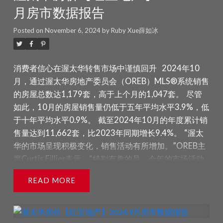
月房市数据报告
智决策的第一步，无论您是计划买房、卖
房还是投资。以下是我们对您需要了解的
Posted on
November 6, 2024
by
Ruby Xue薛如冰
关键数据的专业解读。
消费者信心在渥太华转售市场中谨慎回升
2024年10
了解更多
月，通过渥太华房地产委员会（OREB）MLS®系统销售
的房屋总数达1,179套，高于上个月的1,047套。
尽管
如此，10月的房屋销售量仍低于五年平均水平3.9%，低
于十年平均水平0.9%。
截至2024年10月的年度累计销
售量达到11,662套，比2023年同期增长9.4%。
“渥太
华的市场呈现积极变化，销售活动有所增加。”OREB主
席Curtis Fillier表示。“特别有趣的是，今年的市场活动
一直维持稳定，而不是典型的季节性波动。消费者信心
READ
在逐步增强，尤其是在加拿大央行连续降息的背景下，
尽管许多人仍在等待进一步的降息。”
50个基点的降息
或许带来了一些乐观情绪，尤其是在安大略省发布秋季