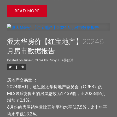
2023年8月增长了10.5%。 OREB提醒，平均售价有助
恢复，而卖家也在持续增加新的房源。当然，这是否会
于随着时间推移建立趋势，但不应作为特定房产价格上
READ
转化为交易取决于我们社区中可用房产的类型和价格范
涨或下跌的指标。平均售价的计算基于售出的所有房产
围，因为供应和可负担性问题仍然存在。”
“虽然现在下
的总成交额。不同社区的价格会有所差异。
库存和新挂
结论还为时过早，但最近的政策变化可能会有所帮助，”
牌：
2024年8月新挂牌住宅数量比2023年8月增长了
Fillier表示。“加拿大央行连续两次降息，加上联邦政府
0.2%。8月新增住宅挂牌数量为1,907套，新挂牌量比五
渥太华房价【红宝地产】2024.6
为首次购房者购买新建房屋推出的30年按揭摊还期，这
年平均水平高出0.2%，比十年平均水平高出0.9%。
些措施将帮助一些买家。然而，这些是需求方的政策，
2024年8月底活跃住宅挂牌数量为3,324套，比2023年
月房市数据报告
而渥太华——以及全国许多城市——需要在供应方面采取
8月增长了25.8%。活跃挂牌量比五年平均水平高出
行动。”
在其货币政策报告中，加拿大央行指出，市政
Posted on
June 6, 2024
by
Ruby Xue薛如冰
46.5%，但比十年平均水平低1.3%。 2024年8月底的库
区划限制和高额开发费用是长期存在的供应增长挑战。
存月份数为3.0个月，高于2023年8月的2.6个月。库存
安大略省政府的最新数据显示，渥太华的住房开工率远
月份数是指按照当前的销售活动水平，卖完现有库存所
房地产交易量
：
远落后于目标，2024年目标为12,583套，但实际仅建
需的时间。
（数据来源：渥太华地产局OREB)
2024年6月，通过渥太华房地产委员会（OREB）的
成1,593套。OREB及其成员房地产经纪人继续倡导直接
MLS®系统售出的房屋总数为1,439套，比2023年6月
解决城市住房危机的方案，例如允许每块地建设四个单
增加了0.1%。
位并减少高昂的开发费用。
数据统计——价格：
MLS®
6月份的房屋销售量比五年平均水平低7.5%，比十年平
房价指数（HPI）跟踪价格趋势，比使用平均或中位数
均水平低13.2%。
价格的衡量方法更准确。
2024年7月，整体MLS® HPI