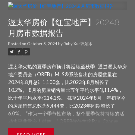
出现。”
Fillier 还表示：“最近有一些令人鼓舞的政策发
相比之下，联排/排屋单位的基准价格为506,900加元，
展，这将刺激需求。但渥太华的市场通常不存在需求问
同比增长1.6%。
渥太华房价【红宝地产】2024.8
题——我们有长期的供应问题。我们在市内没有建足够的
公寓基准价格为407,500加元，同比下降3.4%。
房屋，也没有建造足够适合‘缺失的中间’（missing
2024年10月的平均房屋销售价格为668,690加元，同
月房市数据报告
middle）的房屋。”
加拿大按揭与住房公司（CMHC）
比上升1.2%。年度累计的平均价格为678,081加元，同
最近报告称，渥太华的“按人口调整后的建设量接近 10
Posted on
October 8, 2024
by
Ruby Xue薛如冰
比上升0.9%。
年来的最低水平”。渥太华市的一份进展报告显示，截至
2024年10月所有房屋销售的总金额为7.883亿加元，比
8 月底，渥太华仅达到了其年度住房目标的 22%。
——
2023年10月增长了47.7%。
渥太华火热的夏季房市预计将延续至秋季
通过渥太华房
价格
MLS® 房屋价格指数（HPI）追踪价格趋势，准确
OREB提醒，平均销售价格可用于长期趋势分析，但不
地产委员会（OREB）MLS®系统售出的房屋数量在
性远远超过使用平均价格或中位数价格的测量方法。
应作为具体房产增值或贬值的指标。平均销售价格的计
2024年8月总计1,100套，比2023年8月增长了
2024 年 9 月，整体 MLS® HPI 综合基准价格为
算基于所有售出房产的总金额，不同社区的价格会有所
10.2%。
8月的房屋销售量比五年平均水平低11.4%，
642,800 加元，比 2023 年 9 月增长 0.2%。 单户住宅
不同。
库存及新上市房源数据一览：
2024年10月的
比十年平均水平低14.1%。
截至2024年8月，年初至今
的基准价格为 729,000 加元，同比增长 0.5%。 相比之
新上市房源数量较2023年10月增加了10.4%，共有
的房屋销售总数为9,444套，比2023年同期增长了
下，联排别墅/排屋单元的基准价格为 500,000 加元，
2,089套新的住宅房源。新上市房源比五年平均水平高
6.0%。
“作为一个季节性市场，整个夏季保持持续的活
同比下降 1.7%。 公寓的基准价格为 414,200 加元，比
6.7%，比十年平均水平高出17%。
截至2024年10月
动水平非常令人鼓舞。” OREB候任主席Paul Czan表
去年同期下降 1.3%。 2024 年 9 月销售房屋的平均价格
底，活跃住宅房源总数为3,354套，比2023年10月增长
示，“再加上加拿大央行连续第三次降息，我们预计秋季
为 685,551 加元，比 2023 年 9 月增长 1.4%。更全面
READ