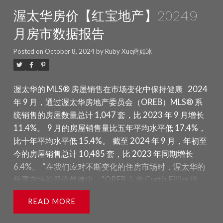
经济声明后，该声明将新建住房目标下调至81,300套，
渥太华房价【红宝地产】2024.9
再次降低了预期，远低于省政府2024年建设125,000套
新住房的目标。安省政府指出，高利率和艰难的经济环
月房市数据报告
境给房屋建设者带来了持续挑战。
“供应问题依然存
在。”Fillier说道，“渥太华的库存通常较紧张，并且很容
Posted on
October 8, 2024
by
Ruby Xue薛如冰
易从平衡市场转向卖方市场，这可能会加剧可负担性和
可及性问题。当前的形势呼吁新的行动和创新政策，以
渥太华的 MLS® 房屋销售在市场变化中保持健康
2024
增加急需的库存。”
最近，OREB的领导层和志愿者前往
年 9 月，通过渥太华房地产委员会（OREB）MLS® 系
国会山，与加拿大房地产协会（CREA）一同提出解决持
统销售的房屋数量总计 1,047 套，比 2023 年 9 月增长
续住房供应危机的具体方案。凭借对市场状况和消费者
11.4%。
9 月的房屋销售量比五年平均水平低 17.4%，
需求的丰富经验，房地产经纪人们提议通过投资外部建
比十年平均水平低 15.4%。
截至 2024 年 9 月，年初至
设技术（如预制房屋）和为非营利性建造的可负担房屋
今的房屋销售总计 10,485 套，比 2023 年同期增长
提供HST/GST减免，来促进住房供应。
价格数据一
6.4%。
“在我们应对不断变化的住房市场时，渥太华的
览：
MLS®房价指数（HPI）相比平均或中位数价格衡
秋季市场前景依然健康，”OREB 主席 Curtis Fillier 说
量更为准确，能更好地跟踪价格趋势。
道。“销售活跃，价格保持稳定。与此同时，买卖双方正
2024年10月的MLS® HPI综合基准价格为639,500加
READ
在重新评估他们的购买力，因为关于未来进一步降息、
元，比2023年10月增长了0.4%。
延长贷款摊销期以及提高受保按揭价格上限的消息正在
单户住宅的基准价格为724,500加元，同比上涨0.7%。