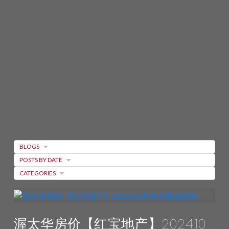
渥太华房地产市场
BLOGS
动态
POSTS BY DATE
CATEGORIES
在瞬息万变的渥太华房地产市场中，知识
不仅仅是力量——它是您的战略优势。了解
渥太华房价【红宝地产】2024.10
销售、定价和库存的最新趋势，是做出明