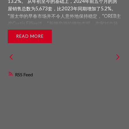
库存和新挂牌量
：
13.2%。
从年初至今的基础上，2024年前五个月的房
库存月数是指以当前销售活动速度售罄现有库存所需的
2024年6月，新增住宅挂牌量为2,469套，比2023年6
屋销售总数为5,673套，比2023年同期增加了5.2%。
月份数。
（数据来源：渥太华地产局OREB)
月增加了4.7%。
“渥太华的早春市场并不令人意外地保持稳定，”OREB主
活跃住宅挂牌量为3,585套，比2023年6月增加了
席Curtis Fillier说。“新增房源的增加表明，卖家对市场
45.5%。
活动的回升更有信心。然而，一些卖家可能在等待加拿
READ
库存月份为2.5个月，高于2023年6月的1.7个月。
大央行的利率公告，看看是否会影响他们的购买力。四
年来的首次降息是个好消息，但在供应问题和高房价持
续的情况下，预期仍需管理。”
“例如，降息并不能帮助
渥太华房地产市场在经历之前的放缓后逐渐恢复，买家
建造更多的房屋并使其变得可负担，而渥太华市正在提
和卖家都在市场中找到更多机会。
（数据来源：渥太华
高开发费用，这是一种适得其反的做法，OREB坚决反
地产局OREB)
RSS
对。”
数据分析 – 价格：
MLS®房价指数（HPI）比使用
平均或中位数价格指标更准确地跟踪价格趋势。
2024
年5月，整体MLS®HPI综合基准价格为651,300加元，
比2023年5月微增1.2%。 单户住宅的基准价格为
736,000加元，同比上升1.1%。 相比之下，联排别墅/
排屋的基准价格为517,500加元，同比上升2.1%。 公寓
的基准价格为425,000加元，比去年同期上升2.0%。
2024年5月售出的房屋平均价格为690,683加元，比