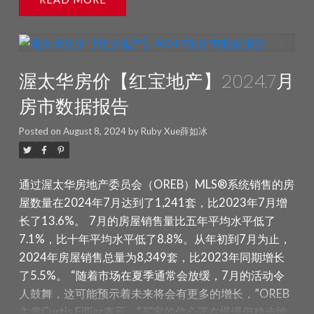
了8.9%。活跃房源数量比五年平均水平高出40.6%，比
市场将会更加活跃。”
“房地产经纪人深知，大多数买家
的年初至今平均价格为 679,082 加元，同比增加
十年平均水平高出6.7%。
截至2024年10月底，市场库
的首要关注点仍然是负担能力。随着大量新房源进入市
0.9%。 2024 年 9 月所有房屋销售的总金额为 7.177 亿
存为2.8个月，而2023年10月为3.8个月。库存月数指的
场，价格保持稳定，买家并不急于行动，他们依旧保持
加元，比 2023 年 9 月增长 12.9%。 OREB 警告，平均
是以当前销售速度售完所有库存所需的时间。
（数据来
谨慎，花时间寻找适合自己需求和预算的房产。因此，
售价在长期趋势判断中有用，但不应作为具体房产价值
渥太华房价【红宝地产】2024.7月
源：渥太华地产局OREB)
卖家需要保持耐心，并与能够使用最新社区级数据和洞
上涨或下跌的指标。平均售价的计算基于所有售出的房
察的房地产经纪人合作，以正确的价格为房产定价，并
产总金额，价格会因不同社区而异。
——库存和新房源
房市数据报告
制定销售策略。”
价格：
MLS®房价指数（HPI）跟踪
新房源数量比 2023 年 9 月增加了 3.9%，2024 年 9 月
的价格趋势比使用平均或中位价格衡量的要更为准确。
Posted on
August 8, 2024
by
Ruby Xue薛如冰
有 2,343 个新住宅房源。新房源比五年平均水平高
2024年8月的整体MLS® HPI综合基准价格为646,000
4.7%，比十年平均水平高 11.6%。 2024 年 9 月底的活
加元，比2023年8月下降了0.3%。 8月独立住宅的基准
跃住宅房源数量为 3,529 套，比 2023 年 9 月增加了
通过渥太华房地产委员会（OREB）MLS®系统销售的房
价格为732,500加元，同比下降0.3%。 相比之下，联排
16.9%。活跃房源比五年平均水平高 43.3%，比十年平
屋数量在2024年7月达到了1,241套，比2023年7月增
别墅的基准价格为502,200加元，比去年同期上涨了
均水平高 4.6%。 2024 年 9 月底的库存月数为 3.4 个
长了13.6%。
7月的房屋销售量比五年平均水平低了
0.3%。 公寓的基准价格为416,800加元，同比下降了
月，高于 2023 年 9 月的 3.2 个月。库存月数是指以当
7.1%，比十年平均水平低了8.8%。从年初到7月为止，
1.2%。 2024年8月售出的房屋平均价格为660,341加
前的销售活动速度售完当前库存所需的月数。
（数据来
2024年房屋销售总量为8,349套，比2023年同期增长
元，比2023年8月上涨了0.3%。年初至今的综合平均价
源：渥太华地产局OREB)
了5.5%。
“随着市场在夏季通常会放缓，7月的活动令
格为678,327加元，比2023年8月上涨了0.9%。 2024
人鼓舞，这可能预示着未来将会有更多的增长，”OREB
年8月所有房屋销售的总成交额为7.263亿加元，比
主席Curtis Fillier表示。“买家的信心正在慢慢但稳步地