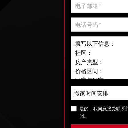
是的，我同意接受联系
阅。