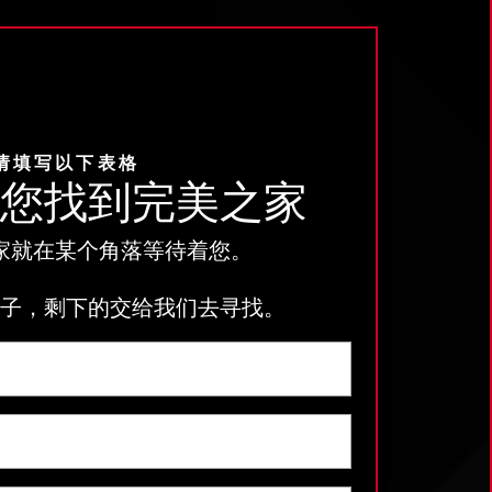
请填写以下表格
您找到完美之家
家就在某个角落等待着您。
子，剩下的交给我们去寻找。