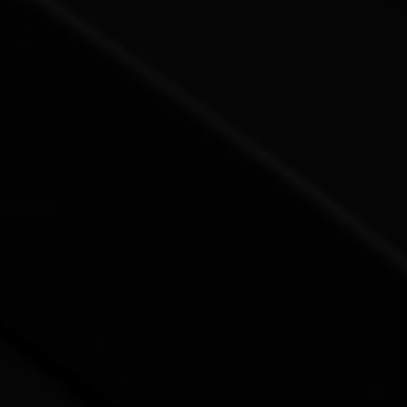
可步行、充满活力且紧密相连的生活方式。这里邻
里之间彼此熟识，本地商家深受支持与珍惜，社区
氛围浓厚。
想象一下：周日上午步行前往 Lansdowne 的农夫
市集，夏日晚间观看 Redblacks 橄榄球比赛，或在
冬季沿着丽都运河滑冰步道滑行通勤。这里非常适
合渴望“城市中的小镇”氛围，同时又不愿放弃优质
都市配套的人士。
The Glebe 与 Ottawa East 地产
市场概览
该区域的房地产充满个性与多样性。The Glebe 以
20世纪初建造的气派红砖独立住宅闻名，许多房屋
经过精心维护与现代化升级，兼具历史韵味与当代
舒适。