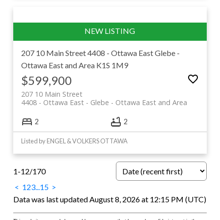
207 10 Main Street
4408 - Ottawa East
Glebe -
Ottawa East and Area
K1S 1M9
$599,900
207 10 Main Street
4408 - Ottawa East
Glebe - Ottawa East and Area
2
2
Listed by ENGEL & VOLKERS OTTAWA
1-12
/
170
<
1
2
3
...
15
>
Data was last updated August 8, 2026 at 12:15 PM (UTC)