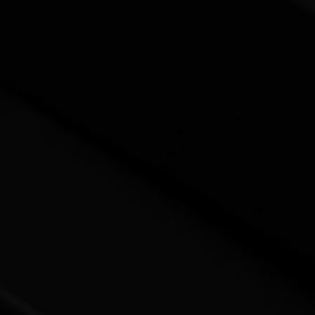
心地带。在这里，历史韵味与现代活力完美融合，社区
氛围融入优美街景、繁华主街与壮丽自然地标之中。从
标志性的丽都运河到充满活力的兰斯当公园，这一地区
为家庭、专业人士以及各类人群提供丰富而多元的生活
方式。
查看房源
Glebe, Dows Lake & Ottawa East Info
社区深度解析
生活方式：活力充沛、便捷互联、
以社区为核心
居住在 The Glebe 及其周边社区，意味着拥抱一种