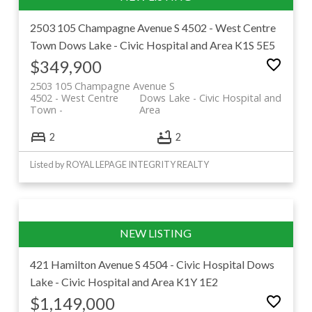
2503 105 Champagne Avenue S
4502 - West Centre
探索 The Glebe、Dow's
Town
Dows Lake - Civic Hospital and Area
K1S 5E5
$349,900
Lake 与 Ottawa East 在售房
2503 105 Champagne Avenue S
源
4502 - West Centre
Dows Lake - Civic Hospital and
Town
Area
浏览下方 The Glebe、Dow's Lake 及 Ottawa East 当前
2
2
所有在售房产。本列表数据直接实时同步自 MLS® 系
Listed by ROYAL LEPAGE INTEGRITY REALTY
统，确保您在房源一经上市时，第一时间掌握最新且最
受欢迎的优质物业信息。
421 Hamilton Avenue S
4504 - Civic Hospital
Dows
Lake - Civic Hospital and Area
K1Y 1E2
$1,149,000