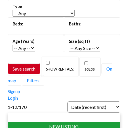
丽都运河：
被列为联合国教科文组织世界遗产，全
年皆展现迷人景致与休闲体验。夏季可划船与皮划
艇，冬季则化身为世界上最大的天然滑冰场。
活力主街区：
漫步于 The Glebe 的 Bank Street 及
Ottawa East 的 Main Street，探索独立精品店、
特色食品店、历史悠久的酒吧与时尚咖啡馆。
公园与自然景观
： 在郁金香节期间欣赏
Commissioners Park 的绚丽花展，游览广阔的
Save search
On
Dominion Arboretum，或在遍布社区的公园与绿
map
Filters
地中放松身心。
Signup
优越中心位置：
在拥有独特社区氛围的同时，距离
Login
渥太华市中心仅数分钟车程，并享有完善的公共交
1-12
/
170
通、自行车道与便捷步行路线。