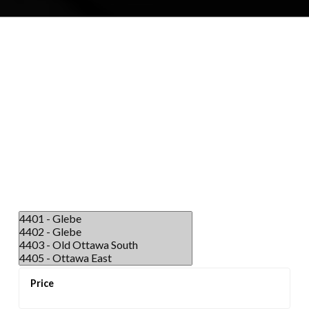
围绕 Lansdowne Park 与 Dow's Lake 一带，近年
来兴起了一批现代豪华公寓，拥有壮丽景观与高端
配套设施，吸引追求品质生活的买家。
Ottawa East 则呈现出迷人而多元的住宅风格，包
括经典独立住宅、小型别墅以及新建项目，坐落于
丽都运河与丽都河之间，在保持便捷互联的同时，
更显宁静宜居氛围。
The Glebe 生活配套与精彩体验
这里的生活因丰富完善的配套设施而更加精彩，一
切近在咫尺：
Lansdowne Park 与 TD Place：
作为娱乐核心地
标，这里是 Ottawa Redblacks（CFL）及 Ottawa
67's（OHL）的主场，也举办大型演唱会、全年开
放的渥太华农夫市集，以及众多特色商店与餐厅。