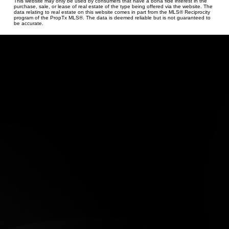
This website may only be used by consumers that have a bona fide interest in the
purchase, sale, or lease of real estate of the type being offered via the website. The
data relating to real estate on this website comes in part from the MLS® Reciprocity
program of the PropTx MLS®. The data is deemed reliable but is not guaranteed to
be accurate.
认识 Ruby Xue
The Glebe、Dow's Lake 与
Ottawa East 房地产专家
Cell:
613-276-7777
Office:
613-789-4266
Email:
ruby@rubyxue.com
Address: 6-224 Hunt Club Rd, Ottawa, ON K1V
1C1