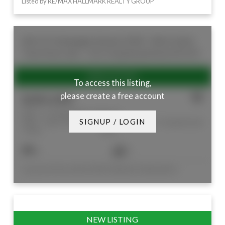
Listed by RE/MAX HALLMARK REALTY GROUP
606 111 Champagne Avenue S
4502 - West Centre
Town
Dows Lake - Civic Hospital and Area
K1S 5V3
To access this listing,
please create a free account
$285,000
606 111 Champagne Avenue S
4502 - West Centre
Dows Lake - Civic Hospital and
SIGNUP / LOGIN
Town
Area
1
1
Listed by ROYAL LEPAGE PERFORMANCE MARLAND REALTY