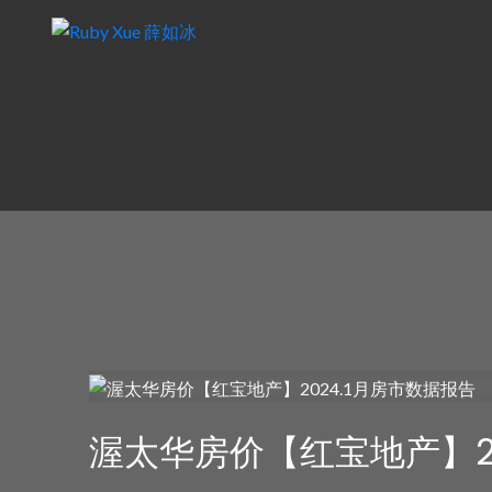
渥太华房价【红宝地产】20