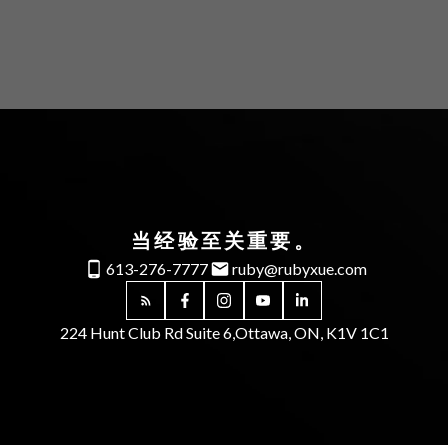
当经验至关重要。
613-276-7777
ruby@rubyxue.com
224 Hunt Club Rd Suite 6,
Ottawa, ON, K1V 1C1