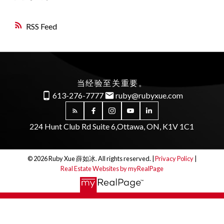
RSS
当经验至关重要。
613-276-7777
ruby@rubyxue.com
224 Hunt Club Rd Suite 6,
Ottawa, ON, K1V 1C1
© 2026 Ruby Xue 薛如冰. All rights reserved. |
Privacy Policy
|
Real Estate Websites by myRealPage