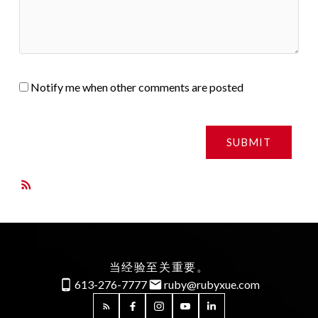
Notify me when other comments are posted
SUBMIT
RSS
当经验至关重要。
613-276-7777
ruby@rubyxue.com